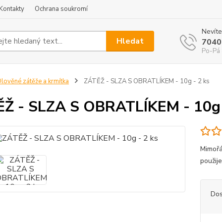
Kontakty
Ochrana soukromí
Nevíte
Hledat
7040
Po-Pá 
lověné zátěže a krmítka
ZÁTĚŽ - SLZA S OBRATLÍKEM - 10g - 2 ks
Ž - SLZA S OBRATLÍKEM - 10g 
Mimořá
použij
Dos