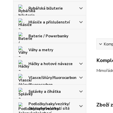
Rybářská bižuterie
Hlásiče a příslušenství
Baterie / Powerbanky
Kompl
Váhy a metry
Komple
Háčky a hotové návazce
Mimořádně
Vlasce/šňůry/fluorocarbon
Splávky a číhátka
Podložky/saky/vezírky/
Zboží 
čeřeny/vrše/vrhací sítě