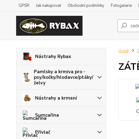
GPSR
Jak nakupovat
Obchodní podmínky
Fotogalerie
Úvod
O
Nástrahy Rybax
ZÁTĚ
Pamlsky a krmiva pro -
psy/kočky/hlodavce/ptáky/
želvy
Nástrahy a krmení
Sumcařina
Přívlač