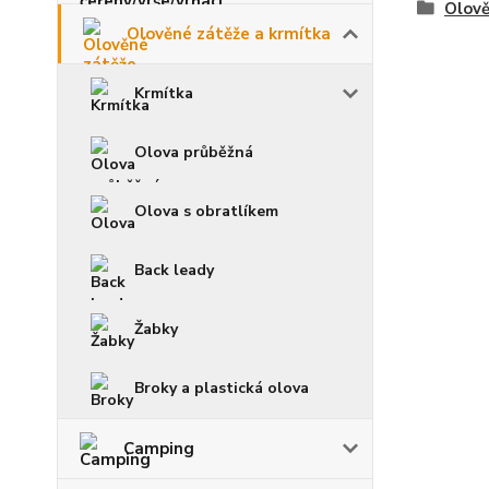
Olově
Olověné zátěže a krmítka
Krmítka
Olova průběžná
Olova s obratlíkem
Back leady
Žabky
Broky a plastická olova
Camping