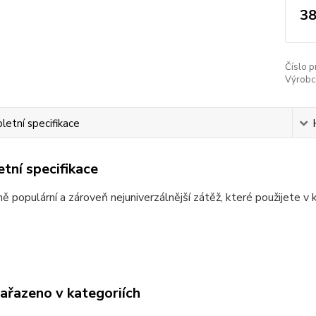
38
Číslo p
Výrobc
etní specifikace
tní specifikace
 populární a zároveň nejuniverzálnější zátěž, které použijete v
zařazeno v kategoriích