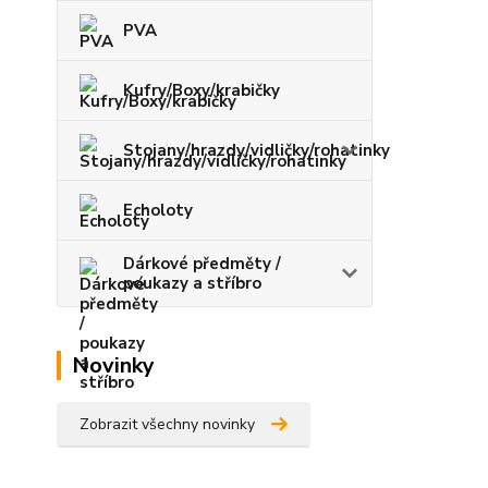
PVA
Kufry/Boxy/krabičky
Stojany/hrazdy/vidličky/rohatinky
Echoloty
Dárkové předměty /
poukazy a stříbro
Novinky
Zobrazit všechny novinky