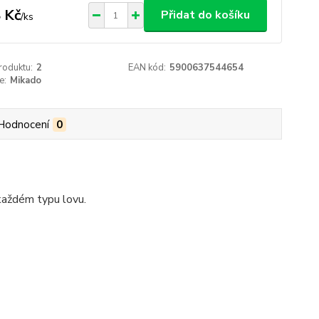
 Kč
Přidat do košíku
/
ks
roduktu:
2
EAN kód:
5900637544654
e:
Mikado
Hodnocení
0
 každém typu lovu.