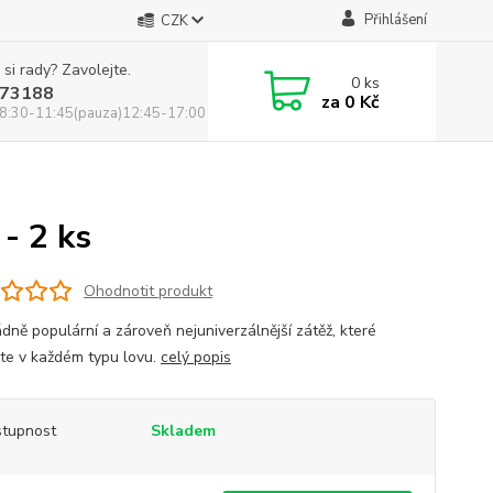
Přihlášení
CZK
 si rady? Zavolejte.
0
ks
73188
za
0 Kč
8:30-11:45(pauza)12:45-17:00
- 2 ks
Ohodnotit produkt
dně populární a zároveň nejuniverzálnější zátěž, které
ete v každém typu lovu.
celý popis
tupnost
Skladem