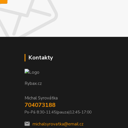
Kontakty
Rybax.cz
Michal Syrovátka
704073188
Po-Pá 8:30-11:45(pauza)12:45-17:00
michalsyrovatka@email.cz