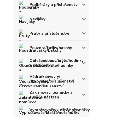
Podběráky a příslušenství
Navijáky
Pruty a příslušenství
Pouzdra/tašky/batohy
Oblečení/obuv/brýle/hodinky
a pěněženky
Vědra/kanystry/
řízkovnice/příslušenství
Zakrmovací pomůcky a
tvořiče nástrah
Vyprošťovače/kleště/nože/nůžky