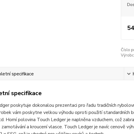
Dos
54
Číslo p
Výrobc
etní specifikace
tní specifikace
ger poskytuje dokonalou prezentaci pro řadu tradičních rybolov
obek vám poskytne velkou výhodu oproti použití standardních br
d. Horní polovina Touch Ledger je naplněna vzduchem, což zabraňuj
 zamotávání a kroucení vlasce. Touch Ledger je navíc cenově v