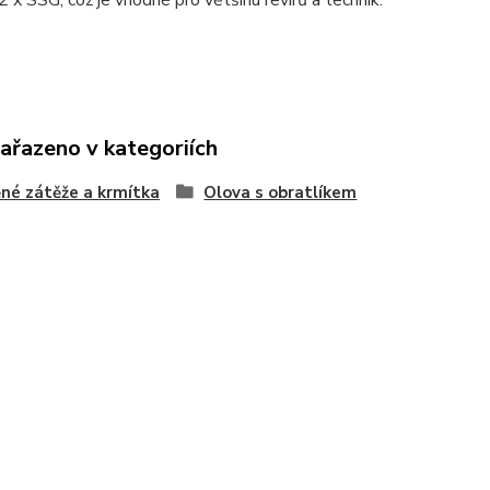
 x SSG, což je vhodné pro většinu revírů a technik.
zařazeno v kategoriích
né zátěže a krmítka
Olova s obratlíkem