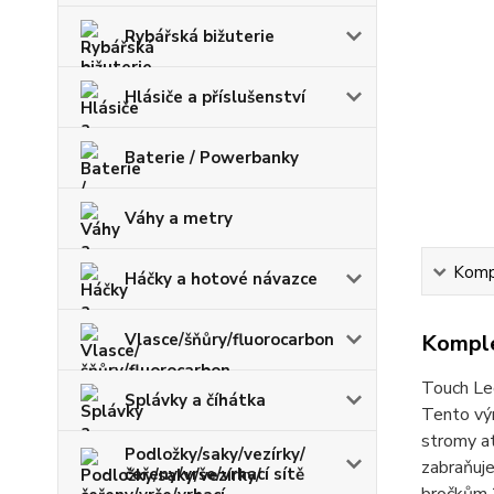
Rybářská bižuterie
Hlásiče a příslušenství
Baterie / Powerbanky
Váhy a metry
Kompl
Háčky a hotové návazce
Vlasce/šňůry/fluorocarbon
Komple
Touch Led
Splávky a číhátka
Tento výr
stromy at
Podložky/saky/vezírky/
zabraňuje
čeřeny/vrše/vrhací sítě