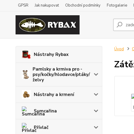
GPSR
Jak nakupovat
Obchodní podmínky
Fotogalerie
Úvod
O
Nástrahy Rybax
Zátě
Pamlsky a krmiva pro -
psy/kočky/hlodavce/ptáky/
želvy
Nástrahy a krmení
Sumcařina
Přívlač