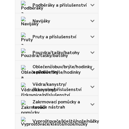
Podběráky a příslušenství
Navijáky
Pruty a příslušenství
Pouzdra/tašky/batohy
Oblečení/obuv/brýle/hodinky
a pěněženky
Vědra/kanystry/
řízkovnice/příslušenství
Zakrmovací pomůcky a
tvořiče nástrah
Vyprošťovače/kleště/nože/nůžky