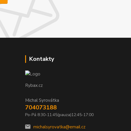
Kontakty
Rybax.cz
Michal Syrovátka
704073188
Po-Pá 8:30-11:45(pauza)12:45-17:00
michalsyrovatka@email.cz