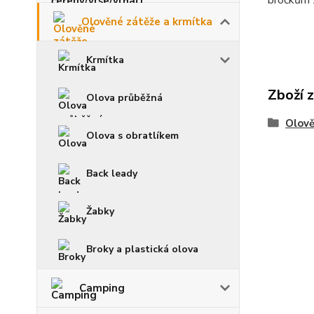
bročkům 2
Olověné zátěže a krmítka
Krmítka
Zboží 
Olova průběžná
Olově
Olova s obratlíkem
Back leady
Žabky
Broky a plastická olova
Camping