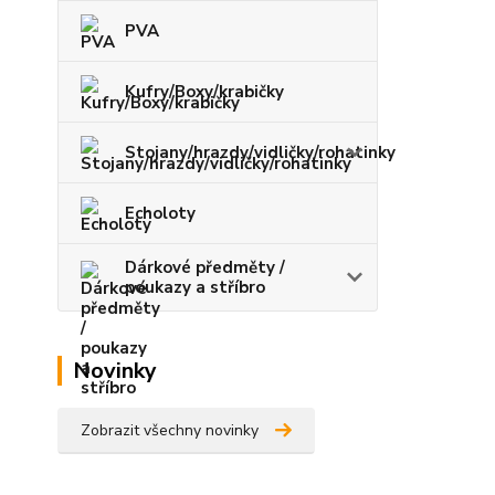
PVA
Kufry/Boxy/krabičky
Stojany/hrazdy/vidličky/rohatinky
Echoloty
Dárkové předměty /
poukazy a stříbro
Novinky
Zobrazit všechny novinky