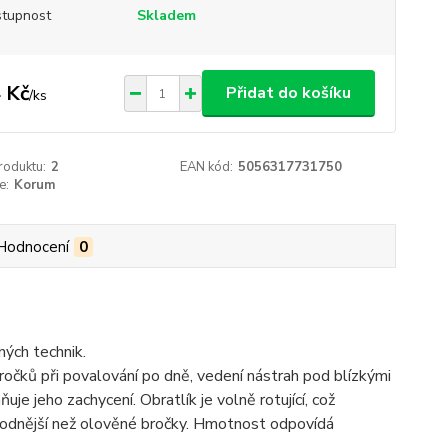
tupnost
Skladem
 Kč
Přidat do košíku
/
ks
roduktu:
2
EAN kód:
5056317731750
e:
Korum
Hodnocení
0
ných technik.
očků při povalování po dně, vedení nástrah pod blízkými
e jeho zachycení. Obratlík je volně rotující, což
ýhodnější než olověné bročky. Hmotnost odpovídá