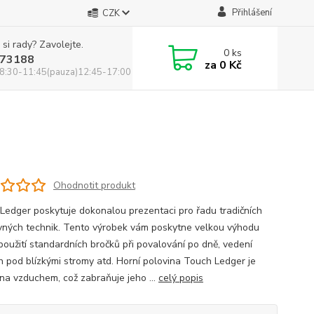
Přihlášení
CZK
 si rady? Zavolejte.
0
ks
73188
za
0 Kč
8:30-11:45(pauza)12:45-17:00
Ohodnotit produkt
Ledger poskytuje dokonalou prezentaci pro řadu tradičních
vných technik. Tento výrobek vám poskytne velkou výhodu
 použití standardních bročků při povalování po dně, vedení
h pod blízkými stromy atd. Horní polovina Touch Ledger je
na vzduchem, což zabraňuje jeho ...
celý popis