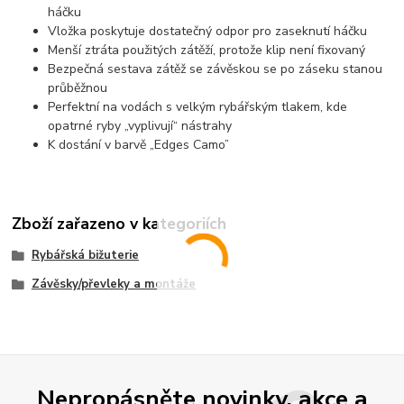
háčku
Vložka poskytuje dostatečný odpor pro zaseknutí háčku
Menší ztráta použitých zátěží, protože klip není fixovaný
Bezpečná sestava zátěž se závěskou se po záseku stanou
průběžnou
Perfektní na vodách s velkým rybářským tlakem, kde
opatrné ryby „vyplivují“ nástrahy
K dostání v barvě „Edges Camo”
Zboží zařazeno v kategoriích
Rybářská bižuterie
Závěsky/převleky a montáže
Nepropásněte novinky, akce a