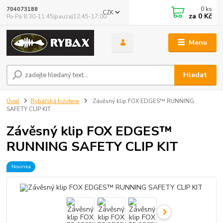
0
ks
704073188
CZK
za
0 Kč
Po-Pá 8:30-11:45(pauza)12:45-17:00
Menu
Hledat
Úvod
Rybářská bižuterie
Závěsný klip FOX EDGES™ RUNNING
SAFETY CLIP KIT
Závěsný klip FOX EDGES™
RUNNING SAFETY CLIP KIT
Novinka