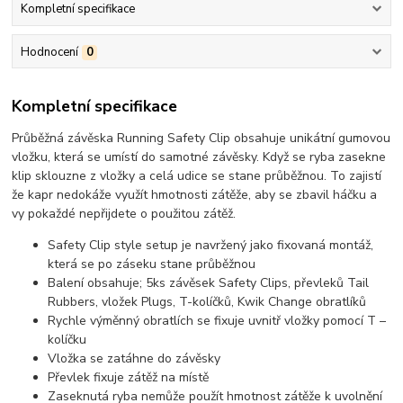
Kompletní specifikace
Hodnocení
0
Kompletní specifikace
Průběžná závěska Running Safety Clip obsahuje unikátní gumovou
vložku, která se umístí do samotné závěsky. Když se ryba zasekne
klip sklouzne z vložky a celá udice se stane průběžnou. To zajistí
že kapr nedokáže využít hmotnosti zátěže, aby se zbavil háčku a
vy pokaždé nepřijdete o použitou zátěž.
Safety Clip style setup je navržený jako fixovaná montáž,
která se po záseku stane průběžnou
Balení obsahuje; 5ks závěsek Safety Clips, převleků Tail
Rubbers, vložek Plugs, T-kolíčků, Kwik Change obratlíků
Rychle výměnný obratlích se fixuje uvnitř vložky pomocí T –
kolíčku
Vložka se zatáhne do závěsky
Převlek fixuje zátěž na místě
Zaseknutá ryba nemůže použít hmotnost zátěže k uvolnění