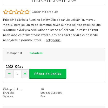
Ohodnotit produkt
Průběžná závěska Running Safety Clip obsahuje unikátní gumovou
vložku, která se umístí do samotné závěsky. Když se ryba zasekne klip
sklouzne z vložky a celá udice se stane průběžnou. To zajistí že kapr
nedokáže využít hmotnosti zátěže, aby se zbavil háčku a vy pokaždé
nepřijdete o použitou zátěž. ...
celý popis
Dostupnost
Skladem
182 Kč
/
ks
Přidat do košíku
Číslo produktu:
10
EAN kód:
5056212165995
Výrobce:
Fox