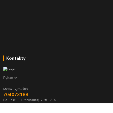
Kontakty
Rybax.cz
Michal Syrovátka
704073188
Po-Pá 8:30-11:45(pauza)12:45-17:00
michalsyrovatka@email.cz